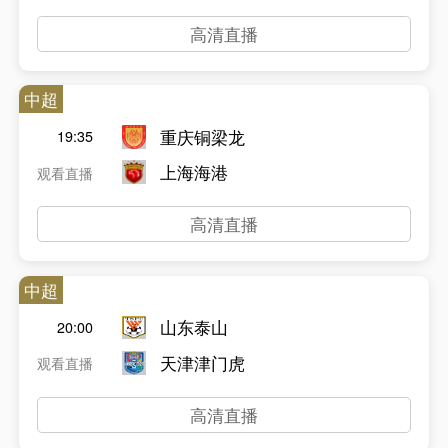
高清直播
中超
重庆铜梁龙
19:35
上海海港
观看直播
高清直播
中超
山东泰山
20:00
天津津门虎
观看直播
高清直播