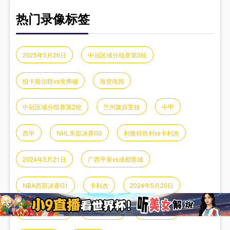
热门录像标签
2025年5月26日
中冠区域分组赛第3轮
纽卡斯尔联vs埃弗顿
海登海姆
中冠区域分组赛第2轮
兰州陇原竞技
中甲
西甲
NHL东部决赛G3
利雅得胜利vs卡利杰
2024年5月21日
广西平果vs成都蓉城
NBA西部决赛G1
卡利杰
2024年5月20日
马洛卡vs赫塔费
英超第37轮
德甲第34轮