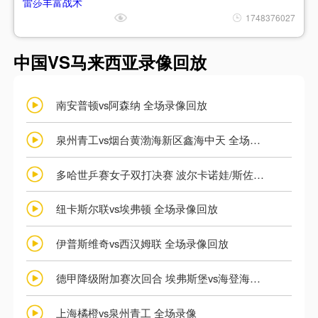
1748376027
中国VS马来西亚录像回放
南安普顿vs阿森纳 全场录像回放
泉州青工vs烟台黄渤海新区鑫海中天 全场录像
多哈世乒赛女子双打决赛 波尔卡诺娃/斯佐科斯vs王曼昱/蒯曼 全场录像回放
纽卡斯尔联vs埃弗顿 全场录像回放
伊普斯维奇vs西汉姆联 全场录像回放
德甲降级附加赛次回合 埃弗斯堡vs海登海姆 全场录像
上海橘橙vs泉州青工 全场录像