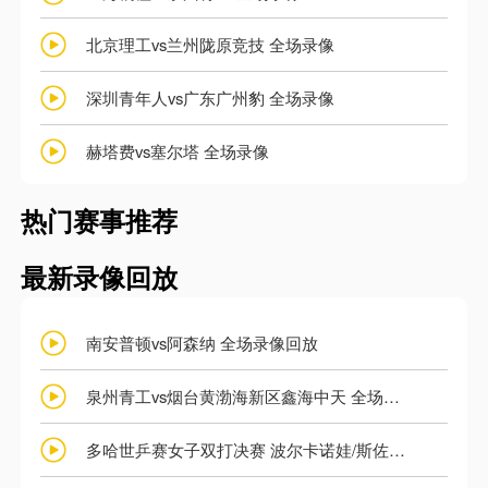
北京理工vs兰州陇原竞技 全场录像
深圳青年人vs广东广州豹 全场录像
赫塔费vs塞尔塔 全场录像
热门赛事推荐
最新录像回放
南安普顿vs阿森纳 全场录像回放
泉州青工vs烟台黄渤海新区鑫海中天 全场录像
多哈世乒赛女子双打决赛 波尔卡诺娃/斯佐科斯vs王曼昱/蒯曼 全场录像回放