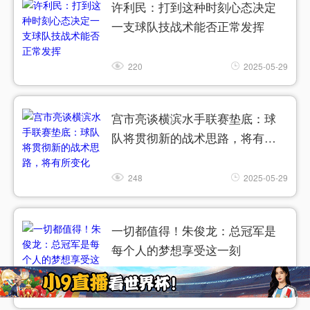
许利民：打到这种时刻心态决定
一支球队技战术能否正常发挥
220
2025-05-29
宫市亮谈横滨水手联赛垫底：球
队将贯彻新的战术思路，将有所
变化
248
2025-05-29
一切都值得！朱俊龙：总冠军是
每个人的梦想享受这一刻
215
2025-05-29